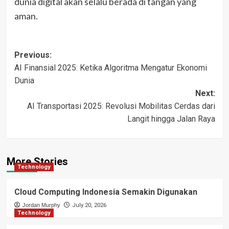
dunia digital akan selalu berada di tangan yang
aman.
Post
Previous:
AI Finansial 2025: Ketika Algoritma Mengatur Ekonomi
navigation
Dunia
Next:
AI Transportasi 2025: Revolusi Mobilitas Cerdas dari
Langit hingga Jalan Raya
More Stories
Technology
Cloud Computing Indonesia Semakin Digunakan
Jordan Murphy
July 20, 2026
Technology