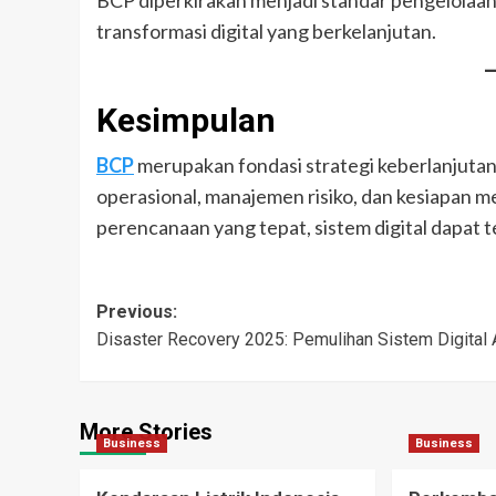
transformasi digital yang berkelanjutan.
Kesimpulan
BCP
merupakan fondasi strategi keberlanjutan
operasional, manajemen risiko, dan kesiapan
perencanaan yang tepat, sistem digital dapat te
Post
Previous:
Disaster Recovery 2025: Pemulihan Sistem Digital 
navigation
More Stories
Business
Business