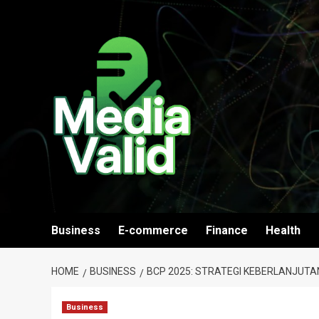
Skip
to
content
Business
E-commerce
Finance
Health
HOME
BUSINESS
BCP 2025: STRATEGI KEBERLANJUTAN
Business