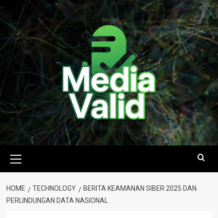
Skip
to
content
Primary
Menu
HOME
TECHNOLOGY
BERITA KEAMANAN SIBER 2025 DAN
PERLINDUNGAN DATA NASIONAL