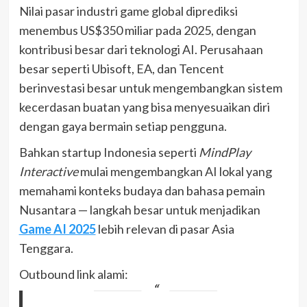
Nilai pasar industri game global diprediksi
menembus US$350 miliar pada 2025, dengan
kontribusi besar dari teknologi AI. Perusahaan
besar seperti Ubisoft, EA, dan Tencent
berinvestasi besar untuk mengembangkan sistem
kecerdasan buatan yang bisa menyesuaikan diri
dengan gaya bermain setiap pengguna.
Bahkan startup Indonesia seperti
MindPlay
Interactive
mulai mengembangkan AI lokal yang
memahami konteks budaya dan bahasa pemain
Nusantara — langkah besar untuk menjadikan
Game AI 2025
lebih relevan di pasar Asia
Tenggara.
Outbound link alami: