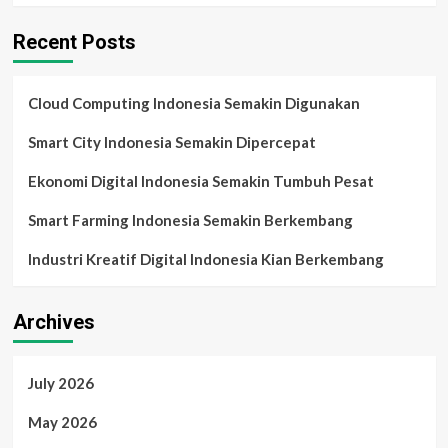
Recent Posts
Cloud Computing Indonesia Semakin Digunakan
Smart City Indonesia Semakin Dipercepat
Ekonomi Digital Indonesia Semakin Tumbuh Pesat
Smart Farming Indonesia Semakin Berkembang
Industri Kreatif Digital Indonesia Kian Berkembang
Archives
July 2026
May 2026