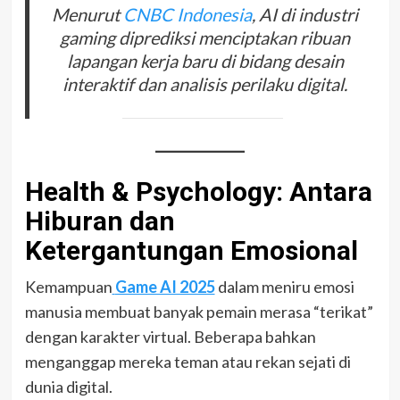
Menurut
CNBC Indonesia
, AI di industri
gaming diprediksi menciptakan ribuan
lapangan kerja baru di bidang desain
interaktif dan analisis perilaku digital.
Health & Psychology: Antara
Hiburan dan
Ketergantungan Emosional
Kemampuan
Game AI 2025
dalam meniru emosi
manusia membuat banyak pemain merasa “terikat”
dengan karakter virtual. Beberapa bahkan
menganggap mereka teman atau rekan sejati di
dunia digital.