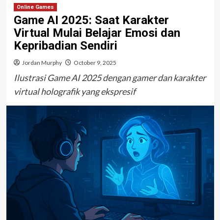
Online Games
Game AI 2025: Saat Karakter
Virtual Mulai Belajar Emosi dan
Kepribadian Sendiri
Jordan Murphy
October 9, 2025
Ilustrasi Game AI 2025 dengan gamer dan karakter
virtual holografik yang ekspresif