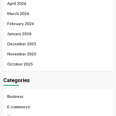
April 2026
March 2026
February 2026
January 2026
December 2025
November 2025
October 2025
Categories
Business
E-commerce