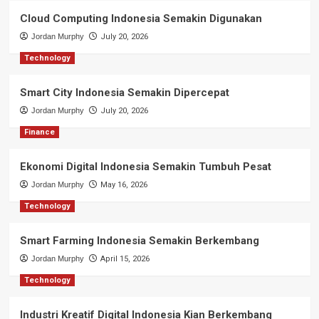
Cloud Computing Indonesia Semakin Digunakan
Jordan Murphy
July 20, 2026
Technology
Smart City Indonesia Semakin Dipercepat
Jordan Murphy
July 20, 2026
Finance
Ekonomi Digital Indonesia Semakin Tumbuh Pesat
Jordan Murphy
May 16, 2026
Technology
Smart Farming Indonesia Semakin Berkembang
Jordan Murphy
April 15, 2026
Technology
Industri Kreatif Digital Indonesia Kian Berkembang