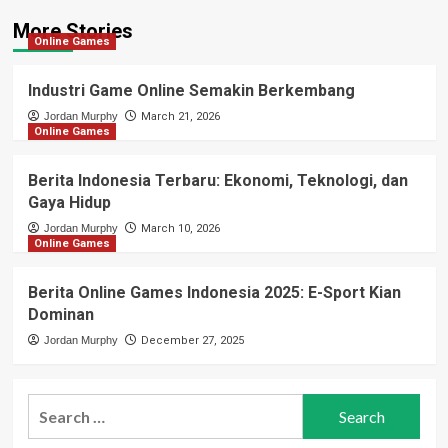
More Stories
Online Games
Industri Game Online Semakin Berkembang
Jordan Murphy
March 21, 2026
Online Games
Berita Indonesia Terbaru: Ekonomi, Teknologi, dan
Gaya Hidup
Jordan Murphy
March 10, 2026
Online Games
Berita Online Games Indonesia 2025: E-Sport Kian
Dominan
Jordan Murphy
December 27, 2025
Search
for: