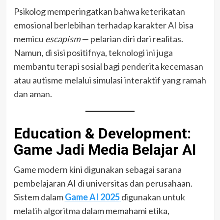
Psikolog memperingatkan bahwa keterikatan
emosional berlebihan terhadap karakter AI bisa
memicu
escapism
— pelarian diri dari realitas.
Namun, di sisi positifnya, teknologi ini juga
membantu terapi sosial bagi penderita kecemasan
atau autisme melalui simulasi interaktif yang ramah
dan aman.
Education & Development:
Game Jadi Media Belajar AI
Game modern kini digunakan sebagai sarana
pembelajaran AI di universitas dan perusahaan.
Sistem dalam
Game AI 2025
digunakan untuk
melatih algoritma dalam memahami etika,