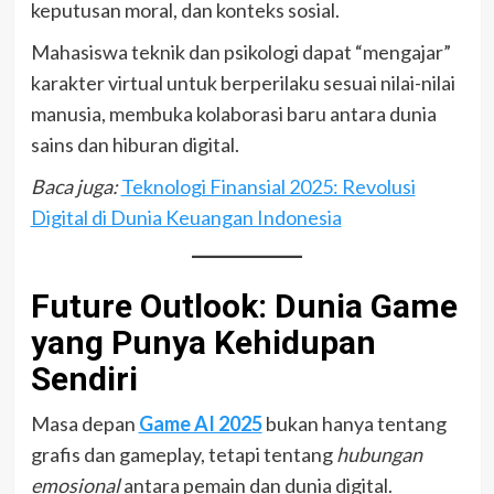
keputusan moral, dan konteks sosial.
Mahasiswa teknik dan psikologi dapat “mengajar”
karakter virtual untuk berperilaku sesuai nilai-nilai
manusia, membuka kolaborasi baru antara dunia
sains dan hiburan digital.
Baca juga:
Teknologi Finansial 2025: Revolusi
Digital di Dunia Keuangan Indonesia
Future Outlook: Dunia Game
yang Punya Kehidupan
Sendiri
Masa depan
Game AI 2025
bukan hanya tentang
grafis dan gameplay, tetapi tentang
hubungan
emosional
antara pemain dan dunia digital.