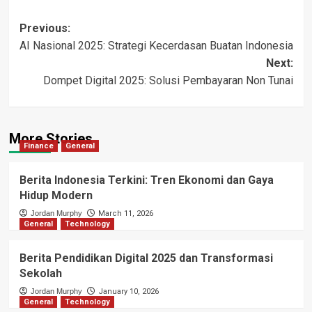
Post
Previous:
AI Nasional 2025: Strategi Kecerdasan Buatan Indonesia
navigation
Next:
Dompet Digital 2025: Solusi Pembayaran Non Tunai
More Stories
Finance
General
Berita Indonesia Terkini: Tren Ekonomi dan Gaya
Hidup Modern
Jordan Murphy
March 11, 2026
General
Technology
Berita Pendidikan Digital 2025 dan Transformasi
Sekolah
Jordan Murphy
January 10, 2026
General
Technology