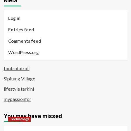
Meta
Log in
Entries feed
Comments feed
WordPress.org
footrotatroll
Sipitung Village
lifestyle terkini
mypassionfor
You may have missed
Technology