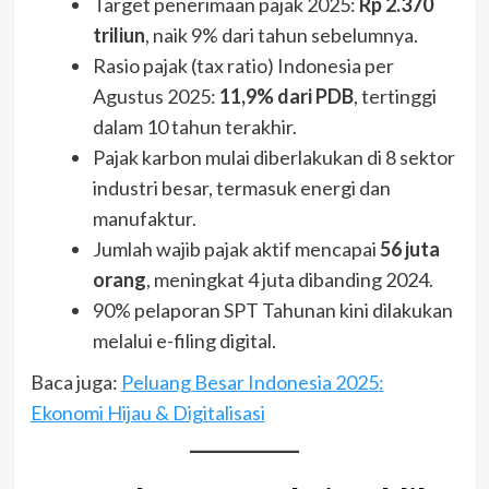
Target penerimaan pajak 2025:
Rp 2.370
triliun
, naik 9% dari tahun sebelumnya.
Rasio pajak (tax ratio) Indonesia per
Agustus 2025:
11,9% dari PDB
, tertinggi
dalam 10 tahun terakhir.
Pajak karbon mulai diberlakukan di 8 sektor
industri besar, termasuk energi dan
manufaktur.
Jumlah wajib pajak aktif mencapai
56 juta
orang
, meningkat 4 juta dibanding 2024.
90% pelaporan SPT Tahunan kini dilakukan
melalui e-filing digital.
Baca juga:
Peluang Besar Indonesia 2025:
Ekonomi Hijau & Digitalisasi