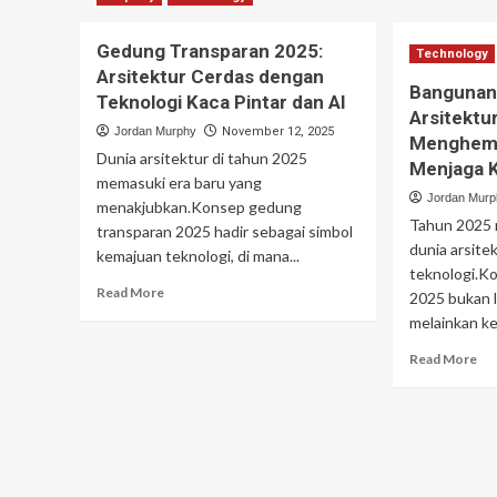
Gedung Transparan 2025:
Technology
Arsitektur Cerdas dengan
Bangunan 
Teknologi Kaca Pintar dan AI
Arsitektu
Jordan Murphy
November 12, 2025
Menghema
Dunia arsitektur di tahun 2025
Menjaga 
memasuki era baru yang
Jordan Mur
menakjubkan.Konsep gedung
Tahun 2025 m
transparan 2025 hadir sebagai simbol
dunia arsite
kemajuan teknologi, di mana...
teknologi.K
Read
Read More
2025 bukan la
more
melainkan ke
about
Gedung
Re
Read More
Transparan
mo
2025:
ab
Arsitektur
Ba
Cerdas
Pin
dengan
20
Teknologi
Ars