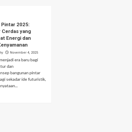
Pintar 2025:
r Cerdas yang
t Energi dan
Kenyamanan
phy
November 4, 2025
enjadi era baru bagi
ktur dan
onsep bangunan pintar
gi sekadar ide futuristik,
nyataan...
ad
re
out
ngunan
tar
25:
itektur