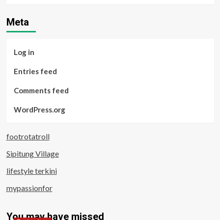
Meta
Log in
Entries feed
Comments feed
WordPress.org
footrotatroll
Sipitung Village
lifestyle terkini
mypassionfor
You may have missed