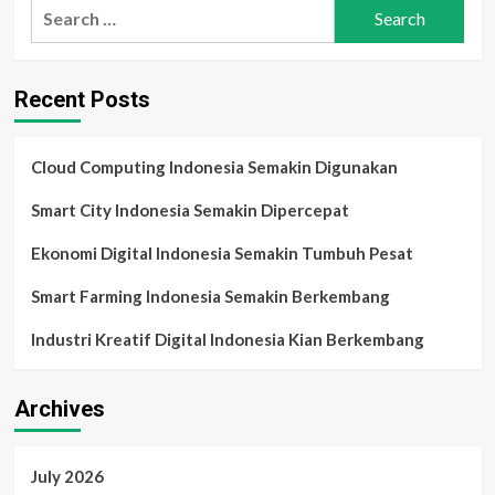
Search
Hijau
for:
2025:
Ketika
Kecerdasan
Recent Posts
Buatan
Mulai
Menyelamatkan
Bumi
Cloud Computing Indonesia Semakin Digunakan
Smart City Indonesia Semakin Dipercepat
Ekonomi Digital Indonesia Semakin Tumbuh Pesat
Smart Farming Indonesia Semakin Berkembang
Industri Kreatif Digital Indonesia Kian Berkembang
Archives
July 2026