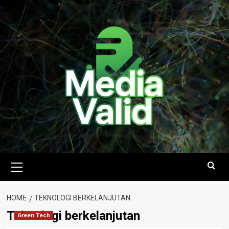
Skip
to
content
Primary
Menu
HOME
TEKNOLOGI BERKELANJUTAN
Teknologi berkelanjutan
Green Tech