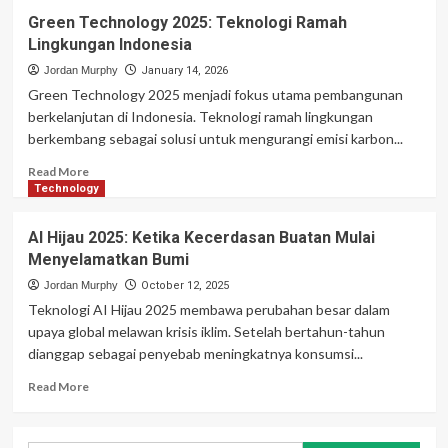
Green Technology 2025: Teknologi Ramah
Lingkungan Indonesia
Jordan Murphy
January 14, 2026
Green Technology 2025 menjadi fokus utama pembangunan
berkelanjutan di Indonesia. Teknologi ramah lingkungan
berkembang sebagai solusi untuk mengurangi emisi karbon...
Read
Read More
more
Technology
about
Green
AI Hijau 2025: Ketika Kecerdasan Buatan Mulai
Technology
Menyelamatkan Bumi
2025:
Teknologi
Jordan Murphy
October 12, 2025
Ramah
Teknologi AI Hijau 2025 membawa perubahan besar dalam
Lingkungan
upaya global melawan krisis iklim. Setelah bertahun-tahun
Indonesia
dianggap sebagai penyebab meningkatnya konsumsi...
Read
Read More
more
about
AI