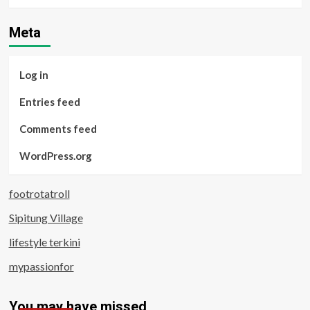
Meta
Log in
Entries feed
Comments feed
WordPress.org
footrotatroll
Sipitung Village
lifestyle terkini
mypassionfor
You may have missed