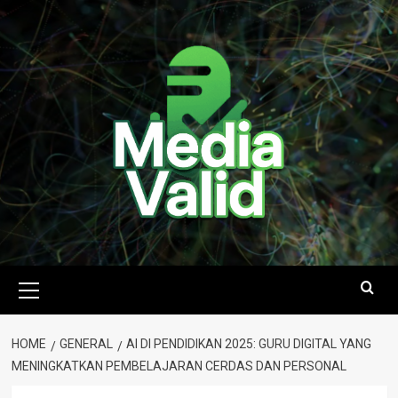
Skip
to
content
Primary
Menu
HOME
GENERAL
AI DI PENDIDIKAN 2025: GURU DIGITAL YANG
MENINGKATKAN PEMBELAJARAN CERDAS DAN PERSONAL