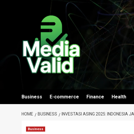
Skip
to
content
Business
E-commerce
Finance
Health
HOME
BUSINESS
INVESTASI ASING 2025: INDONESIA 
Business