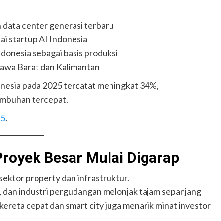
data center generasi terbaru
i startup AI Indonesia
ndonesia sebagai basis produksi
 Jawa Barat dan Kalimantan
ndonesia pada 2025 tercatat meningkat 34%,
umbuhan tercepat.
25
.
 Proyek Besar Mulai Digarap
ektor property dan infrastruktur.
, dan industri pergudangan melonjak tajam sepanjang
 kereta cepat dan smart city juga menarik minat investor