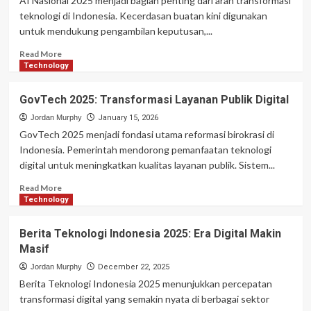
AI Nasional 2025 menjadi bagian penting dari arah transformasi
Transformasi
teknologi di Indonesia. Kecerdasan buatan kini digunakan
Digital
untuk mendukung pengambilan keputusan,...
Read
Read More
more
Technology
about
AI
GovTech 2025: Transformasi Layanan Publik Digital
Nasional
2025:
Jordan Murphy
January 15, 2026
Strategi
GovTech 2025 menjadi fondasi utama reformasi birokrasi di
Kecerdasan
Indonesia. Pemerintah mendorong pemanfaatan teknologi
Buatan
digital untuk meningkatkan kualitas layanan publik. Sistem...
Indonesia
Read
Read More
more
Technology
about
GovTech
Berita Teknologi Indonesia 2025: Era Digital Makin
2025:
Masif
Transformasi
Layanan
Jordan Murphy
December 22, 2025
Publik
Berita Teknologi Indonesia 2025 menunjukkan percepatan
Digital
transformasi digital yang semakin nyata di berbagai sektor