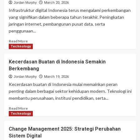
Semakin
Jordan Murphy
March 20, 2026
Tumbuh
Infrastruktur digital Indonesia terus mengalami perkembangan
Pesat
yang signifikan dalam beberapa tahun terakhir. Peningkatan
jaringan internet, pembangunan pusat data, serta
penggunaan...
Read
Read More
more
Technology
about
Infrastruktur
Kecerdasan Buatan di Indonesia Semakin
Digital
Berkembang
Indonesia
Semakin
Jordan Murphy
March 19, 2026
Berkembang
Kecerdasan buatan di Indonesia mulai memainkan peran
penting dalam berbagai sektor kehidupan modern. Teknologi ini
membantu perusahaan, institusi pendidikan, serta...
Read
Read More
more
Technology
about
Kecerdasan
Change Management 2025: Strategi Perubahan
Buatan
Sistem Digital
di