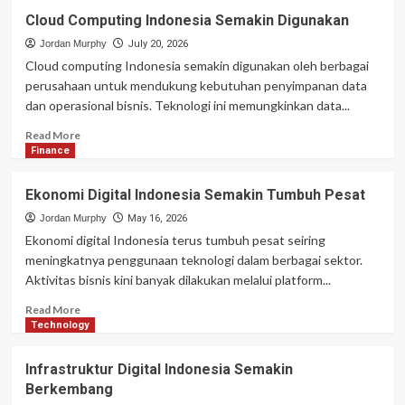
Cloud Computing Indonesia Semakin Digunakan
Jordan Murphy
July 20, 2026
Cloud computing Indonesia semakin digunakan oleh berbagai
perusahaan untuk mendukung kebutuhan penyimpanan data
dan operasional bisnis. Teknologi ini memungkinkan data...
Read
Read More
more
Finance
about
Cloud
Ekonomi Digital Indonesia Semakin Tumbuh Pesat
Computing
Indonesia
Jordan Murphy
May 16, 2026
Semakin
Ekonomi digital Indonesia terus tumbuh pesat seiring
Digunakan
meningkatnya penggunaan teknologi dalam berbagai sektor.
Aktivitas bisnis kini banyak dilakukan melalui platform...
Read
Read More
more
Technology
about
Ekonomi
Infrastruktur Digital Indonesia Semakin
Digital
Berkembang
Indonesia