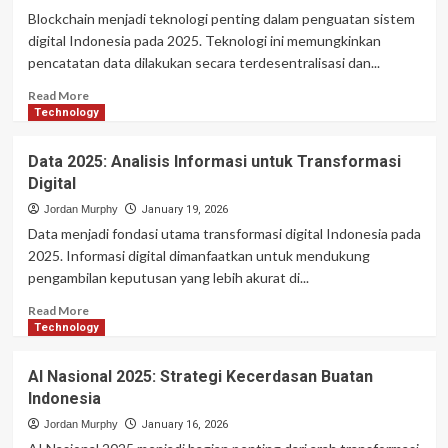
Infrastruktur
Blockchain menjadi teknologi penting dalam penguatan sistem
Digital
digital Indonesia pada 2025. Teknologi ini memungkinkan
Masa
pencatatan data dilakukan secara terdesentralisasi dan...
Depan
Read
Read More
more
Technology
about
Blockchain
Data 2025: Analisis Informasi untuk Transformasi
2025:
Digital
Fondasi
Keamanan
Jordan Murphy
January 19, 2026
Sistem
Data menjadi fondasi utama transformasi digital Indonesia pada
Digital
2025. Informasi digital dimanfaatkan untuk mendukung
pengambilan keputusan yang lebih akurat di...
Read
Read More
more
Technology
about
Data
AI Nasional 2025: Strategi Kecerdasan Buatan
2025:
Indonesia
Analisis
Informasi
Jordan Murphy
January 16, 2026
untuk