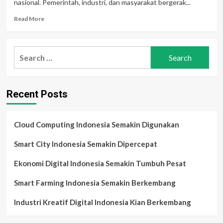
nasional. Pemerintah, industri, dan masyarakat bergerak...
Read
Read More
more
about
Berita
Search
Teknologi
for:
Indonesia
2025:
Era
Recent Posts
Digital
Makin
Masif
Cloud Computing Indonesia Semakin Digunakan
Smart City Indonesia Semakin Dipercepat
Ekonomi Digital Indonesia Semakin Tumbuh Pesat
Smart Farming Indonesia Semakin Berkembang
Industri Kreatif Digital Indonesia Kian Berkembang