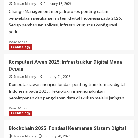
Indonesia
Jordan Murphy
February 18, 2026
Semakin
Change Management menjadi proses penting dalam
Berkembang
pengelolaan perubahan sistem digital Indonesia pada 2025.
Setiap pembaruan aplikasi, infrastruktur, atau konfigurasi
perlu...
Read
Read More
more
Technology
about
Change
Komputasi Awan 2025: Infrastruktur Digital Masa
Management
Depan
2025:
Strategi
Jordan Murphy
January 21, 2026
Perubahan
Komputasi awan menjadi fondasi penting transformasi digital
Sistem
Indonesia pada 2025. Teknologi ini memungkinkan
Digital
penyimpanan dan pengolahan data dilakukan melalui jaringan...
Read
Read More
more
Technology
about
Komputasi
Blockchain 2025: Fondasi Keamanan Sistem Digital
Awan
2025:
Jordan Murphy
January 20, 2026